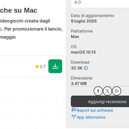
6.0
anche su Mac
Data di aggiornamento
videogiochi creata dagli
9 luglio 2026
c. Per promozionare il lancio,
Piattaforme
4 maggio
Mac
OS
macOS 10.15
Download
2.7
32.3K
Dimensione
3.47 MB
Aggiungi recensione
Report sul software
App alternative